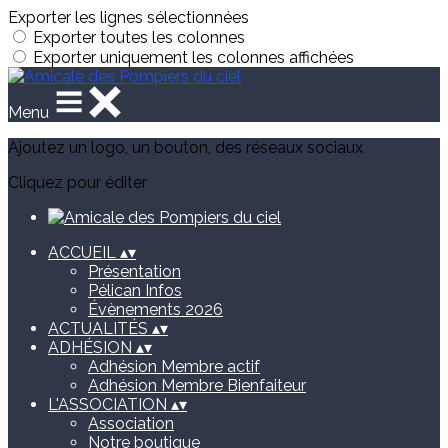
Exporter les lignes sélectionnées
Exporter toutes les colonnes
Exporter uniquement les colonnes affichées
Menu
Ajoutez un logo, un bouton, des réseaux sociaux
Cliquez pour éditer
ACCUEIL
▴
▾
Présentation
Pélican Infos
Évènements 2026
ACTUALITÉS
▴
▾
ADHÉSION
▴
▾
Adhésion Membre actif
Adhésion Membre Bienfaiteur
L'ASSOCIATION
▴
▾
Association
Notre boutique