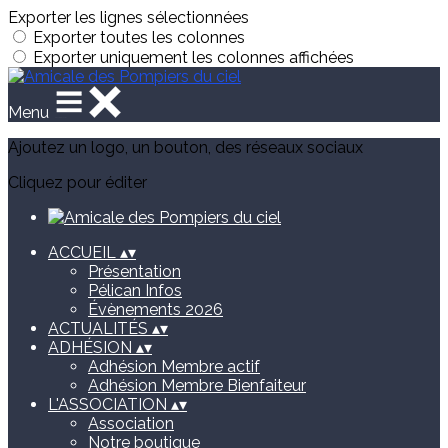
Exporter les lignes sélectionnées
Exporter toutes les colonnes
Exporter uniquement les colonnes affichées
Menu
Ajoutez un logo, un bouton, des réseaux sociaux
Cliquez pour éditer
ACCUEIL
▴
▾
Présentation
Pélican Infos
Évènements 2026
ACTUALITÉS
▴
▾
ADHÉSION
▴
▾
Adhésion Membre actif
Adhésion Membre Bienfaiteur
L'ASSOCIATION
▴
▾
Association
Notre boutique