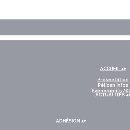
ACCUEIL
▴
▾
Présentation
Pélican Infos
Évènements 20
ACTUALITÉS
▴
ADHÉSION
▴
▾