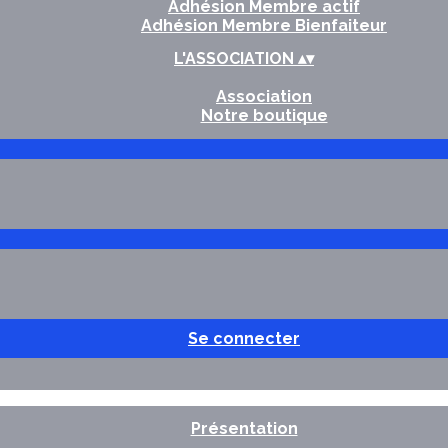
Adhésion Membre actif
Adhésion Membre Bienfaiteur
L'ASSOCIATION
▴
▾
Association
Notre boutique
Se connecter
Présentation