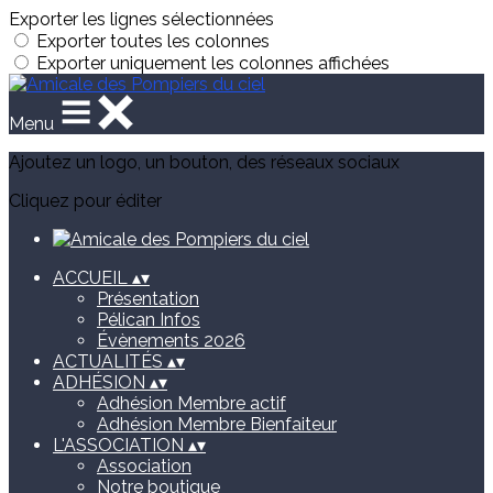
Exporter les lignes sélectionnées
Exporter toutes les colonnes
Exporter uniquement les colonnes affichées
Menu
Ajoutez un logo, un bouton, des réseaux sociaux
Cliquez pour éditer
ACCUEIL
▴
▾
Présentation
Pélican Infos
Évènements 2026
ACTUALITÉS
▴
▾
ADHÉSION
▴
▾
Adhésion Membre actif
Adhésion Membre Bienfaiteur
L'ASSOCIATION
▴
▾
Association
Notre boutique