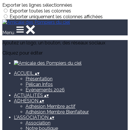
Exporter les lignes sélectionnées
Exporter toutes les colonnes
Exporter uniquement les colonnes affichées
Menu
Ajoutez un logo, un bouton, des réseaux sociaux
Cliquez pour éditer
ACCUEIL
▴
▾
Présentation
Pélican Infos
Évènements 2026
ACTUALITÉS
▴
▾
ADHÉSION
▴
▾
Adhésion Membre actif
Adhésion Membre Bienfaiteur
L'ASSOCIATION
▴
▾
Association
Notre boutique