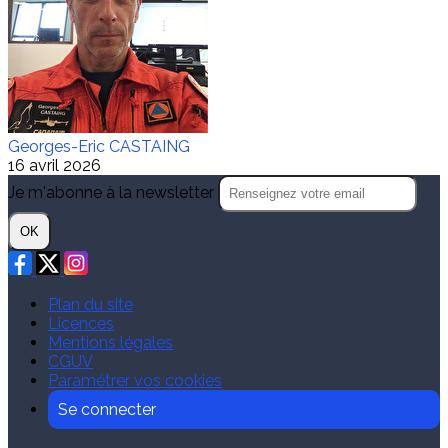
Georges-Eric CASTAING
16 avril 2026
Je m'abonne à la newsletter
OK
Plan du site
Licences
Mentions légales
CGUV
Paramétrer vos cookies
Se connecter